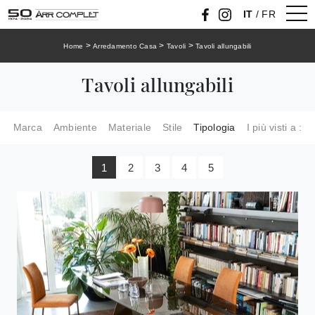
IT
/
FR
>
>
>
Home
Arredamento Casa
Tavoli
Tavoli allungabili
Tavoli allungabili
Marca
Ambiente
Materiale
Stile
Tipologia
I più visti a :
1
2
3
4
5