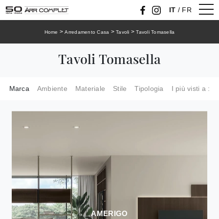
IT
/
FR
>
>
>
Home
Arredamento Casa
Tavoli
Tavoli Tomasella
Tavoli Tomasella
Marca
Ambiente
Materiale
Stile
Tipologia
I più visti a :
AMERIGO