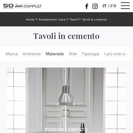
IT
/
FR
>
>
>
Home
Arredamento Casa
Tavoli
Tavoli in cemento
Tavoli in cemento
Marca
Ambiente
Materiale
Stile
Tipologia
I più visti a :
PODIUM CEMENTO