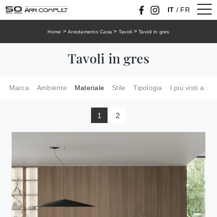
IT
/
FR
>
>
>
Home
Arredamento Casa
Tavoli
Tavoli in gres
Tavoli in gres
Marca
Ambiente
Materiale
Stile
Tipologia
I più visti a :
1
2