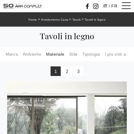
IT
/
FR
>
>
>
Home
Arredamento Casa
Tavoli
Tavoli in legno
Tavoli in legno
Marca
Ambiente
Materiale
Stile
Tipologia
I più visti a :
1
2
3