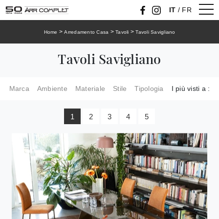
IT
/
FR
>
>
>
Home
Arredamento Casa
Tavoli
Tavoli Savigliano
Tavoli Savigliano
Marca
Ambiente
Materiale
Stile
Tipologia
I più visti a :
1
2
3
4
5